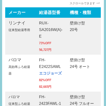
スクロールできます
メーカー
給湯器型番
機種・種類
リ
リンナイ
RUX-
壁掛け型
MC
SA2016W(A)-
20号
従来型給湯専用
10,
E
73%OFF
56,727円
パロマ
FH-
壁掛け型
MF
E2422SAWL
24号 オート
高効率ふろ給湯
12,
エコジョーズ
器
82%OFF
82,665円
パロマ
FH-
壁掛け型
MF
2423FAWL-1
24号 フルオー
従来型ふろ給湯
12,