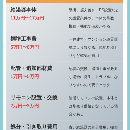
給湯器本体
壁掛、据え置き、PS設置など
11万円〜17万円
の設置条件や、本体の号数・
機種・機能で値差がある
標準工事費
一戸建て・マンション設置環
5万円〜8万円
境により異なる。現地見積も
りなど確認が費用
配管・追加部材費
配管の交換、追加工事が必要
1万円〜5万円
な場合に発生。トラブルにな
りやすいので要チェック
リモコン設置・交換
給湯リモコンの設置。本体と
2万円〜3万円
は別売り価格となっている場
合がある
処分・引き取り費用
古い給湯器の処分費用。撤去